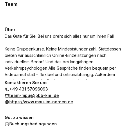
Team
Über
Das Gute für Sie: Bei uns dreht sich alles nur um Ihren Fall
Keine Gruppenkurse. Keine Mindeststundenzahl. Stattdessen
bieten wir ausschließlich Online-Einzelsitzungen nach
individuellem Bedarf. Und das bei langjährigen
Verkehrspsychologen Alle Gespräche finden bequem per
Videoanruf statt – flexibel und ortsunabhängig. Außerdem
erhalten Sie nach der Buchung einen Anruf, um Ihnen alle
Kontaktieren Sie uns
weiteren Informationen mitzuteilen und offene Fragen zu
+49 431 57096093
klären.
team-mpu@ipbb-kiel.de
https://www.mpu-im-norden.de
Gut zu wissen
Buchungsbedingungen