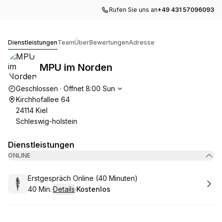
Rufen Sie uns an
+49 431 57096093
MPU im Norden
Dienstleistungen
Team
Über
Bewertungen
Adresse
MPU im Norden
Die Öffnungszeiten
Geschlossen
·
Öffnet
8:00
Sun
Kirchhofallee 64
24114 Kiel
Schleswig-holstein
Dienstleistungen
ONLINE
Buchen
Erstgespräch Online (40 Minuten)
40 Min.
·
Details
·
Kostenlos
.
Dauer
:
.
Preis
: